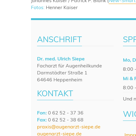
Johannes Kaiser / Patrick P. Blank (
New-Smart
Fotos:
Henner Kaiser
ANSCHRIFT
SP
Dr. med. Ulrich Siepe
Mo, D
Facharzt für Augenheilkunde
8:00 
Darmstädter Straße 1
Mi & 
64646 Heppenheim
8:00 
KONTAKT
Und n
WI
Fon:
0 62 52 - 37 36
Fax:
0 62 52 - 38 68
praxis@augenarzt-siepe.de
augenarzt-siepe.de
Impr