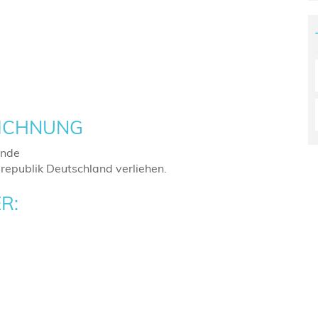
EICHNUNG
unde
epublik Deutschland verliehen.
R: